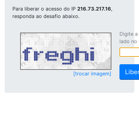
Para liberar o acesso
do IP
216.73.217.16
,
responda ao desafio abaixo.
Digite 
lado no
[trocar imagem]