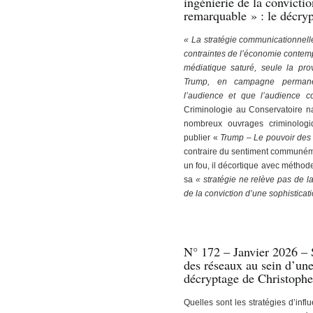
ingénierie de la convicti
remarquable » : le décry
« La stratégie communicationnel
contraintes de l’économie contem­
médiatique saturé, seule la provo
Trump, en campagne per­mane
l’audience et que l’audience c
Criminologie au Conservatoire na­
nombreux ouvrages crimino­logi
publier «
Trump – Le pouvoir des
contraire du sentiment com­muném
un fou, il décortique avec méthod
sa
« stratégie ne relève pas de l
de la conviction d’une sophistica
N° 172 – Janvier 2026 – 
des réseaux au sein d’une
décryptage de Christoph
Quelles sont les stratégies d’infl