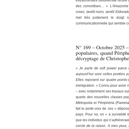
extraordinaire biodiversité recèle
des convoitises…
« L’Amazonie e
roses, tantôt noirs, tantôt Eldorado
met très justement le doigt 
communicationnelle qui semble co
N° 169 – Octobre 2025 – 
populaires, quand Périphé
décryptage de Christophe
« Je parle de soft power parce 
aujourd’hui sont celles portées 
Elles reposent sur quatre points-clé
immigration. »
Connu pour avoir r
– avec notamment ses travaux sur l
quarts des nouvelles classes pop
Métropolia et Périphéria
(Flammar
fait le porte-voix de ces « dépos
pays. Pour lui, on
« a survali­dé 
que les individus qui n’adhé­reraie
cercle de la raison. A mes yeux, à