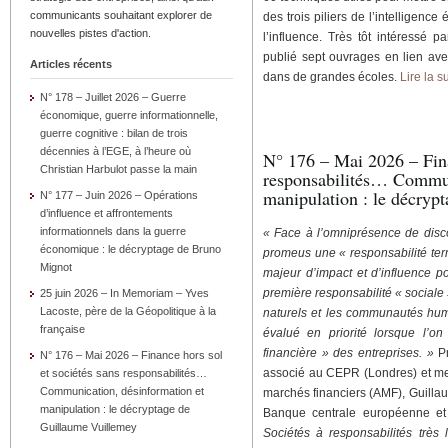
communicants souhaitant explorer de
des trois piliers de l’intel­ligenc
nouvelles pistes d'action.
l’influence. Très tôt in­téressé 
publié sept ouvrages en lien ave
Articles récents
dans de grandes écoles.
Lire la s
N° 178 – Juillet 2026 – Guerre
économique, guerre informationnelle,
guerre cognitive : bilan de trois
décennies à l’EGE, à l’heure où
N° 176 – Mai 2026 – Fina
Christian Harbulot passe la main
responsabilités… Commun
manipulation : le décryp
N° 177 – Juin 2026 – Opérations
d’influence et affrontements
informationnels dans la guerre
« Face à l’omniprésence de discour
économique : le décryptage de Bruno
promeus une « responsabilité terri
Mignot
majeur d’impact et d’influence pou
première responsabilité « so­ciale
25 juin 2026 – In Memoriam – Yves
Lacoste, père de la Géopolitique à la
naturels et les communau­tés huma
française
évalué en priorité lorsque l’o
financière » des entreprises. »
Pr
N° 176 – Mai 2026 – Finance hors sol
associé au CEPR (Londres) et memb
et sociétés sans responsabilités…
Communication, désinformation et
marchés financiers (AMF), Guillaum
manipulation : le décryptage de
Banque centrale eu­ropéenne et à
Guillaume Vuillemey
Sociétés à responsa­bilités très 