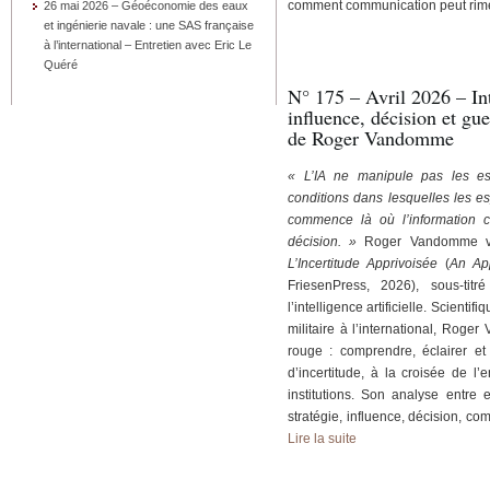
comment communica­tion peut ri
26 mai 2026 – Géoéconomie des eaux
et ingénierie navale : une SAS française
à l’international – Entretien avec Eric Le
Quéré
N° 175 – Avril 2026 – Inte
influence, décision et gue
de Roger Vandomme
« L’IA ne manipule pas les espr
conditions dans lesquelles les es
commence là où l’information c
décision. »
Roger Vandomme vien
L’Incertitude Appri­voisée
(
An App
FriesenPress, 2026), sous-titr
l’intelligence arti­ficielle. Scienti
militaire à l’in­ternational, Rog
rouge : comprendre, éclairer et
d’incer­titude, à la croisée de l’
institu­tions. Son analyse entr
stratégie, influence, décision, co
Lire la suite