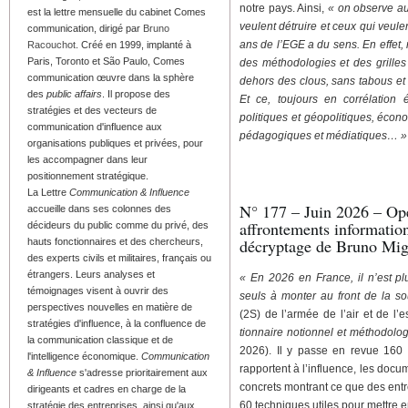
notre pays. Ainsi,
« on ob­serve au
est la lettre mensuelle du cabinet Comes
veulent détruire et ceux qui veulen
communication, dirigé par
Bruno
ans de l’EGE a du sens. En effet,
Racouchot
. Créé en 1999, implanté à
Paris, Toronto et São Paulo, Comes
des méthodologies et des grilles 
communication œuvre dans la sphère
dehors des clous, sans tabous et 
des
public affairs
. Il propose des
Et ce, toujours en corrélation 
stratégies et des vecteurs de
politiques et géopoli­tiques, écono
communication d'influence aux
pédagogiques et médiatiques… 
organisations publiques et privées, pour
les accompagner dans leur
positionnement stratégique.
La Lettre
Communication & Influence
N° 177 – Juin 2026 – Opé
accueille dans ses colonnes des
affrontements informatio
décideurs du public comme du privé, des
décryptage de Bruno Mig
hauts fonctionnaires et des chercheurs,
des experts civils et militaires, français ou
étrangers. Leurs analyses et
« En 2026 en France, il n’est plu
témoignages visent à ouvrir des
seuls à monter au front de la so
perspectives nouvelles en matière de
(2S) de l’armée de l’air et de l’
stratégies d'influence, à la confluence de
tionnaire notionnel et méthodolo
la communication classique et de
2026). Il y passe en revue 160 
l'intelligence économique.
Communication
rapportent à l’influence, les docu
& Influence
s'adresse prioritairement aux
concrets montrant ce que des entre
dirigeants et cadres en charge de la
60 techniques utiles pour mettre e
stratégie des entreprises, ainsi qu'aux