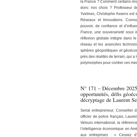
la France ? Comment certains rése
donc nos choix ? Professeur des
Yvelines, Christophe Assens est sp
Réseaux et Innovations. Conn
pouvoir, de confiance et d’influ
France, une souveraineté sous i
réflexion globale intègre dans l
réseau et les avancées technol
sphères géopolitiques et géoéco
près des réalités de terrain, qui 
polymorphes pour contrer ces m
N° 171 – Décembre 2025 
opportunités, défis géoéc
décryptage de Laurent Se
Serial entrepreneur, Conseiller
officier de police français, Lauren
Velours international, la référe
l’intelligence économique en Amér
aux entreprises : « Cessez d’é