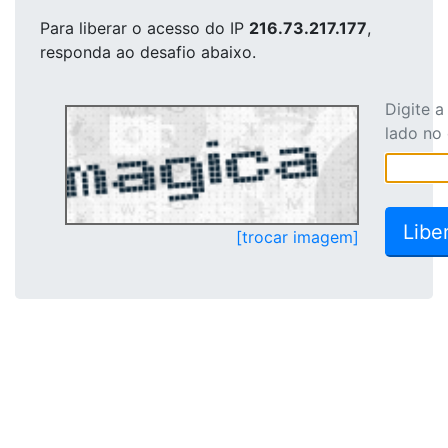
Para liberar o acesso
do IP
216.73.217.177
,
responda ao desafio abaixo.
Digite 
lado no
[trocar imagem]