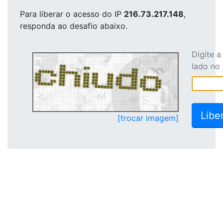
Para liberar o acesso
do IP
216.73.217.148
,
responda ao desafio abaixo.
Digite 
lado no
[trocar imagem]